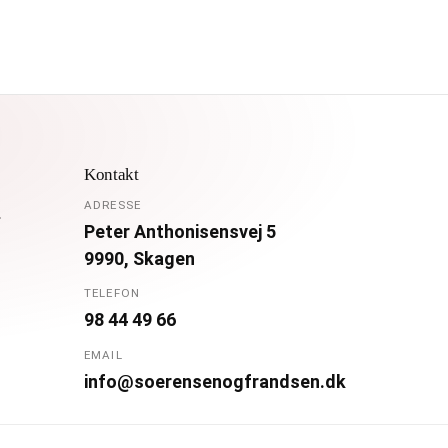
Kontakt
ADRESSE
.
Peter Anthonisensvej 5
9990, Skagen
TELEFON
98 44 49 66
EMAIL
info@soerensenogfrandsen.dk