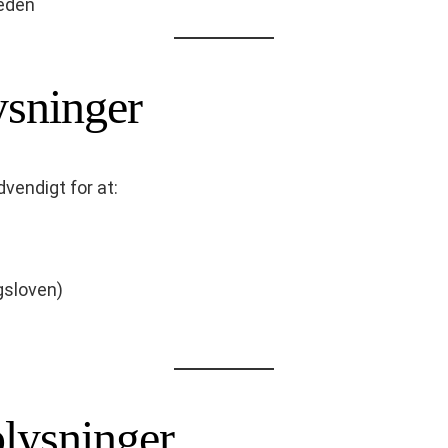
heden
ysninger
vendigt for at:
gsloven)
plysninger